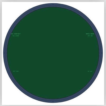
NO CONTACT
SRCH MODE
RNG 200NM
PRF MED
IFF STBY
AZ ±60°