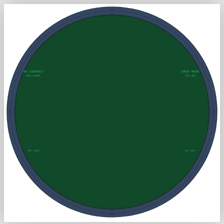
NO CONTACT
SRCH MODE
RNG 200NM
PRF MED
IFF STBY
AZ ±60°